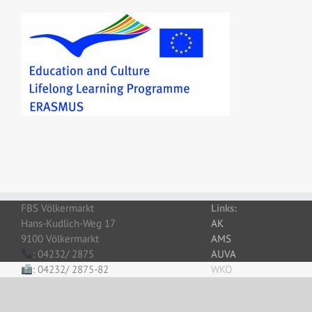
FBS Völkermarkt
Links:
Hans-Kudlich-Weg 17
AK
9100 Völkermarkt
AMS
: 04232/ 2875
AUVA
: 04232/ 2875-82
WKO